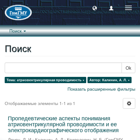
Пере
навиг
Поиск
Поиск
Ok
Тема: атриовентрикулярная проводимость ×
Автор: Калинин, А. Л. ×
Показать расширенные фильтры
Отображаемые элементы 1-1 из 1
Пропедевтические аспекты понимания
атриовентрикулярной проводимости и ее
электрокардиографического отображения
Друян, Л. И.
;
Калинин, А. Л.
;
Кривелевич, Н. Б.
(
ГомГМУ
,