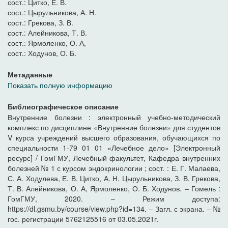
сост.: Цитко, Е. В.
сост.: Цырульникова, А. Н.
сост.: Грекова, З. В.
сост.: Алейникова, Т. В.
сост.: Ярмоленко, О. А,
сост.: Ходунов, О. Б.
Метаданные
Показать полную информацию
Библиографическое описание
Внутренние болезни : электронный учебно-методический
комплекс по дисциплине «Внутренние болезни» для студентов
V курса учреждений высшего образования, обучающихся по
специальности 1-79 01 01 «Лечебное дело» [Электронный
ресурс] / ГомГМУ, Лечебный факультет, Кафедра внутренних
болезней № 1 с курсом эндокринологии ; сост. : Е. Г. Малаева,
С. А. Ходулева, Е. В. Цитко, А. Н. Цырульникова, З. В. Грекова,
Т. В. Алейникова, О. А, Ярмоленко, О. Б. Ходунов. – Гомель :
ГомГМУ, 2020. – Режим доступа:
https://dl.gsmu.by/course/view.php?id=134. – Загл. с экрана. – №
гос. регистрации 5762125516 от 03.05.2021г.