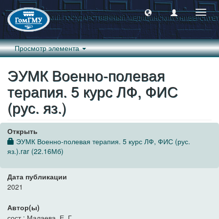
Пере
навиг
Просмотр элемента
ЭУМК Военно-полевая
терапия. 5 курс ЛФ, ФИС
(рус. яз.)
Открыть
ЭУМК Военно-полевая терапия. 5 курс ЛФ, ФИС (рус.
яз.).rar (22.16Мб)
Дата публикации
2021
Автор(ы)
сост.: Малаева, Е. Г.