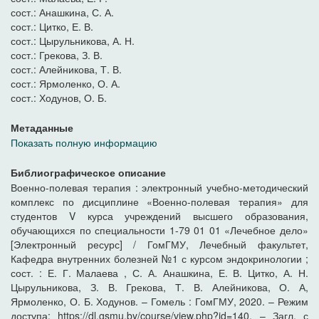
сост.: Анашкина, С. А.
сост.: Цитко, Е. В.
сост.: Цырульникова, А. Н.
сост.: Грекова, З. В.
сост.: Алейникова, Т. В.
сост.: Ярмоленко, О. А.
сост.: Ходунов, О. Б.
Метаданные
Показать полную информацию
Библиографическое описание
Военно-полевая терапия : электронный учебно-методический
комплекс по дисциплине «Военно-полевая терапия» для
студентов V курса учреждений высшего образования,
обучающихся по специальности 1-79 01 01 «Лечебное дело»
[Электронный ресурс] / ГомГМУ, Лечебный факультет,
Кафедра внутренних болезней №1 с курсом эндокринологии ;
сост. : Е. Г. Малаева , С. А. Анашкина, Е. В. Цитко, А. Н.
Цырульникова, З. В. Грекова, Т. В. Алейникова, О. А,
Ярмоленко, О. Б. Ходунов. – Гомель : ГомГМУ, 2020. – Режим
доступа: https://dl.gsmu.by/course/view.php?id=140. – Загл. с