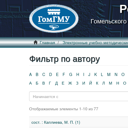
Р
Гомельского
Главная
Электронные учебно-методически
Фильтр по автору
A
B
C
D
E
F
G
H
I
J
K
L
M
N
O
А
Б
В
Г
Д
Е
Ж
З
И
Й
К
Л
М
Н
О
Отображаемые элементы 1-10 из 77
сост. : Каплиева, М. П. (1)