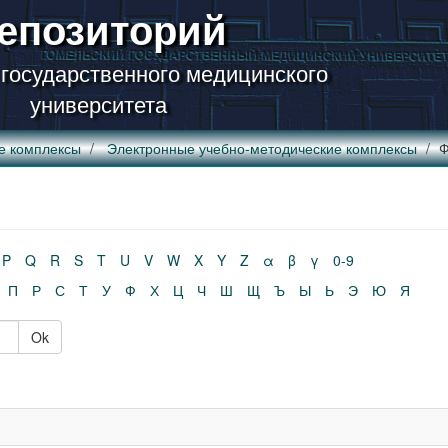
епозиторий
 государственного медицинского
университета
е комплексы
Электронные учебно-методические комплексы
Ф
P
Q
R
S
T
U
V
W
X
Y
Z
α
β
γ
0-9
П
Р
С
Т
У
Ф
Х
Ц
Ч
Ш
Щ
Ъ
Ы
Ь
Э
Ю
Я
Ok