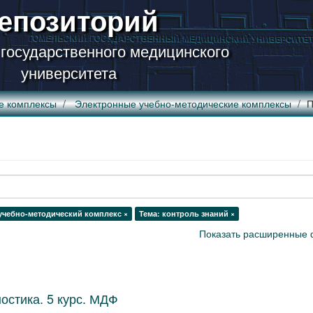
епозиторий
 государственного медицинского
университета
е комплексы
Электронные учебно-методические комплексы
П
учебно-методический комплекс ×
Тема: контроль знаний ×
Показать расширенные 
остика. 5 курс. МДФ