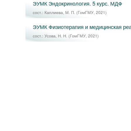
ЭУМК Эндокринология. 5 курс. МДФ
сост.: Каплиева, М. П.
(
ГомГМУ
,
2021
)
ЭУМК Физиотерапия и медицинская реа
сост.: Усова, Н. Н.
(
ГомГМУ
,
2021
)