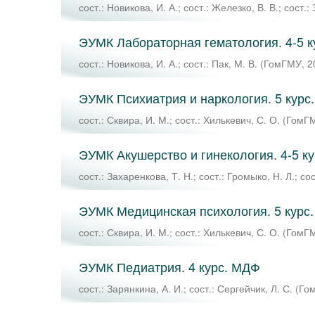
сост.: Новикова, И. А.
;
сост.: Железко, В. В.
;
сост.:
ЭУМК Лабораторная гематология. 4-5 
сост.: Новикова, И. А.
;
сост.: Пак, М. В.
(
ГомГМУ
,
2
ЭУМК Психиатрия и наркология. 5 курс
сост.: Сквира, И. М.
;
сост.: Хилькевич, С. О.
(
ГомГ
ЭУМК Акушерство и гинекология. 4-5 к
сост.: Захаренкова, Т. Н.
;
сост.: Громыко, Н. Л.
;
сос
ЭУМК Медицинская психология. 5 курс
сост.: Сквира, И. М.
;
сост.: Хилькевич, С. О.
(
ГомГ
ЭУМК Педиатрия. 4 курс. МДФ
сост.: Зарянкина, А. И.
;
сост.: Сергейчик, Л. С.
(
Го