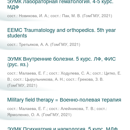
ЭУМК Лабораторная гематология. 4-5 курс.
МДФ
сост.: Новикова, И. А.
;
сост.: Пак, М. В.
(
ГомГМУ
,
2021
)
EEMC Traumatology and orthopedics. 5th year
students
сост.: Третьяков, А. А.
(
ГомГМУ
,
2021
)
ЭУМК Внутренние болезни. 5 курс. ЛФ, ФИС
(рус. яз.)
сост.: Малаева, Е. Г.
;
сост.: Ходулева, С. А.
;
сост.: Цитко, Е.
В.
;
сост.: Цырульникова, А. Н.
;
сост.: Грекова, З. В.
(
ГомГМУ
,
2021
)
Military field therapу = Военно-полевая терапия
сост.: Малаева, Е. Г.
;
сост.: Алейникова, Т. В.
;
сост.:
Ярмоленко, О. А.
(
ГомГМУ
,
2021
)
ЭУМК Психиатрия и наркология. 5 курс. МДФ