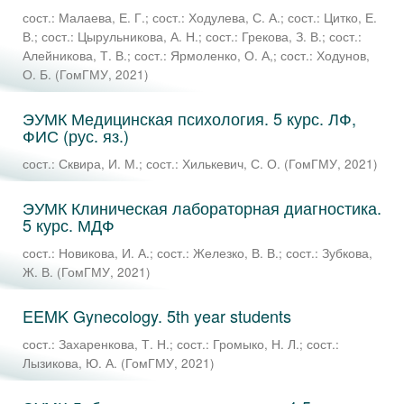
сост.: Малаева, Е. Г.
;
сост.: Ходулева, С. А.
;
сост.: Цитко, Е.
В.
;
сост.: Цырульникова, А. Н.
;
сост.: Грекова, З. В.
;
сост.:
Алейникова, Т. В.
;
сост.: Ярмоленко, О. А,
;
сост.: Ходунов,
О. Б.
(
ГомГМУ
,
2021
)
ЭУМК Медицинская психология. 5 курс. ЛФ,
ФИС (рус. яз.)
сост.: Сквира, И. М.
;
сост.: Хилькевич, С. О.
(
ГомГМУ
,
2021
)
ЭУМК Клиническая лабораторная диагностика.
5 курс. МДФ
сост.: Новикова, И. А.
;
сост.: Железко, В. В.
;
сост.: Зубкова,
Ж. В.
(
ГомГМУ
,
2021
)
EEMK Gynecology. 5th year students
сост.: Захаренкова, Т. Н.
;
сост.: Громыко, Н. Л.
;
сост.:
Лызикова, Ю. А.
(
ГомГМУ
,
2021
)