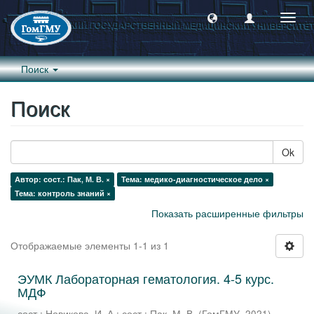
Пере
навиг
Поиск
Поиск
Ok
Автор: сост.: Пак, М. В. ×
Тема: медико-диагностическое дело ×
Тема: контроль знаний ×
Показать расширенные фильтры
Отображаемые элементы 1-1 из 1
ЭУМК Лабораторная гематология. 4-5 курс.
МДФ
сост.: Новикова, И. А.
;
сост.: Пак, М. В.
(
ГомГМУ
,
2021
)