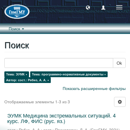
Пере
навиг
Поиск
Поиск
Ok
Тема: ЭУМК ×
Тема: программно-нормативные документы ×
Автор: сост.: Ребко, А. А. ×
Показать расширенные фильтры
Отображаемые элементы 1-3 из 3
ЭУМК Медицина экстремальных ситуаций. 4
курс. ЛФ, ФИС (рус. яз.)
сост.: Ребко, А. А.
;
сост.: Прокопович, Д. А.
(
ГомГМУ
,
2021
)