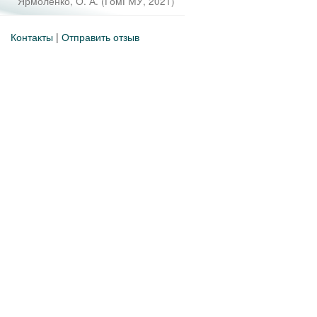
Ярмоленко, О. А.
(
ГомГМУ
,
2021
)
Контакты
|
Отправить отзыв