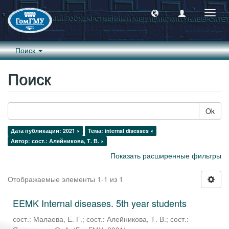
Пере
навиг
Поиск
Поиск
Ok
Дата публикации: 2021 ×
Тема: internal diseases ×
Автор: сост.: Алейникова, Т. В. ×
Показать расширенные фильтры
Отображаемые элементы 1-1 из 1
EEMK Internal diseases. 5th year students
сост.: Малаева, Е. Г.
;
сост.: Алейникова, Т. В.
;
сост.: