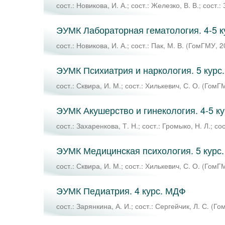
сост.: Новикова, И. А.
;
сост.: Железко, В. В.
;
сост.:
ЭУМК Лабораторная гематология. 4-5 
сост.: Новикова, И. А.
;
сост.: Пак, М. В.
(
ГомГМУ
,
2
ЭУМК Психиатрия и наркология. 5 курс
сост.: Сквира, И. М.
;
сост.: Хилькевич, С. О.
(
ГомГ
ЭУМК Акушерство и гинекология. 4-5 к
сост.: Захаренкова, Т. Н.
;
сост.: Громыко, Н. Л.
;
сос
ЭУМК Медицинская психология. 5 курс
сост.: Сквира, И. М.
;
сост.: Хилькевич, С. О.
(
ГомГ
ЭУМК Педиатрия. 4 курс. МДФ
сост.: Зарянкина, А. И.
;
сост.: Сергейчик, Л. С.
(
Го