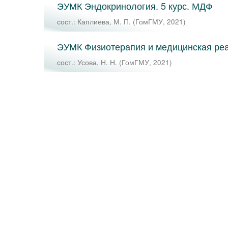
ЭУМК Эндокринология. 5 курс. МДФ
сост.: Каплиева, М. П.
(
ГомГМУ
,
2021
)
ЭУМК Физиотерапия и медицинская реа
сост.: Усова, Н. Н.
(
ГомГМУ
,
2021
)