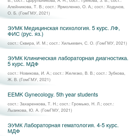
В.
;
сост.: Цырульникова, А. Н.
;
сост.: Грекова, З. В.
;
сост.:
Алейникова, Т. В.
;
сост.: Ярмоленко, О. А,
;
сост.: Ходунов,
О. Б.
(
ГомГМУ
,
2021
)
ЭУМК Медицинская психология. 5 курс. ЛФ,
ФИС (рус. яз.)
сост.: Сквира, И. М.
;
сост.: Хилькевич, С. О.
(
ГомГМУ
,
2021
)
ЭУМК Клиническая лабораторная диагностика.
5 курс. МДФ
сост.: Новикова, И. А.
;
сост.: Железко, В. В.
;
сост.: Зубкова,
Ж. В.
(
ГомГМУ
,
2021
)
EEMK Gynecology. 5th year students
сост.: Захаренкова, Т. Н.
;
сост.: Громыко, Н. Л.
;
сост.:
Лызикова, Ю. А.
(
ГомГМУ
,
2021
)
ЭУМК Лабораторная гематология. 4-5 курс.
МДФ