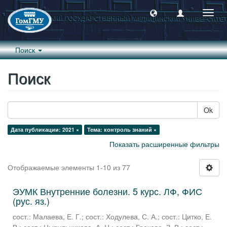
Пере
навиг
Поиск
Поиск
Ok
Дата публикации: 2021 ×
Тема: контроль знаний ×
Показать расширенные фильтры
Отображаемые элементы 1-10 из 77
ЭУМК Внутренние болезни. 5 курс. ЛФ, ФИС
(рус. яз.)
сост.: Малаева, Е. Г.
;
сост.: Ходулева, С. А.
;
сост.: Цитко, Е.