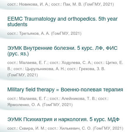
сост.: Новикова, И. А.
;
сост.: Пак, М. В.
(
ГомГМУ
,
2021
)
EEMC Traumatology and orthopedics. 5th year
students
сост.: Третьяков, А. А.
(
ГомГМУ
,
2021
)
ЭУМК Внутренние болезни. 5 курс. ЛФ, ФИС
(рус. яз.)
сост.: Малаева, Е. Г.
;
сост.: Ходулева, С. А.
;
сост.: Цитко, Е.
В.
;
сост.: Цырульникова, А. Н.
;
сост.: Грекова, З. В.
(
ГомГМУ
,
2021
)
Military field therapу = Военно-полевая терапия
сост.: Малаева, Е. Г.
;
сост.: Алейникова, Т. В.
;
сост.:
Ярмоленко, О. А.
(
ГомГМУ
,
2021
)
ЭУМК Психиатрия и наркология. 5 курс. МДФ
сост.: Сквира, И. М.
;
сост.: Хилькевич, С. О.
(
ГомГМУ
,
2021
)