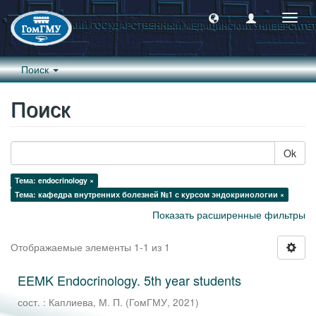
Пере
навиг
Поиск
Поиск
Ok
Тема: endocrinology ×
Тема: кафедра внутренних болезней №1 с курсом эндокринологии ×
Показать расширенные фильтры
Отображаемые элементы 1-1 из 1
EEMK Endocrinology. 5th year students
сост. : Каплиева, М. П.
(
ГомГМУ
,
2021
)