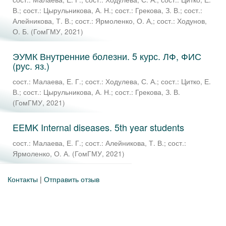
В.
;
сост.: Цырульникова, А. Н.
;
сост.: Грекова, З. В.
;
сост.:
Алейникова, Т. В.
;
сост.: Ярмоленко, О. А,
;
сост.: Ходунов,
О. Б.
(
ГомГМУ
,
2021
)
ЭУМК Внутренние болезни. 5 курс. ЛФ, ФИС
(рус. яз.)
сост.: Малаева, Е. Г.
;
сост.: Ходулева, С. А.
;
сост.: Цитко, Е.
В.
;
сост.: Цырульникова, А. Н.
;
сост.: Грекова, З. В.
(
ГомГМУ
,
2021
)
EEMK Internal diseases. 5th year students
сост.: Малаева, Е. Г.
;
сост.: Алейникова, Т. В.
;
сост.:
Ярмоленко, О. А.
(
ГомГМУ
,
2021
)
Контакты
|
Отправить отзыв