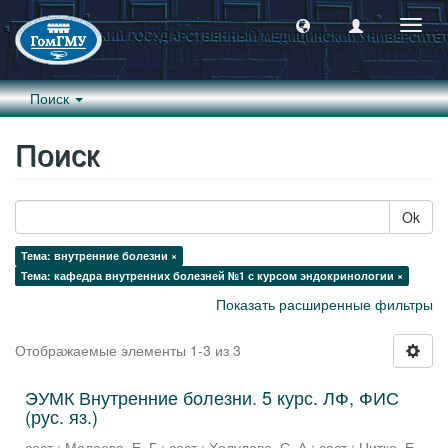
Пере
навиг
Поиск
Поиск
Ok
Тема: внутренние болезни ×
Тема: кафедра внутренних болезней №1 с курсом эндокринологии ×
Показать расширенные фильтры
Отображаемые элементы 1-3 из 3
ЭУМК Внутренние болезни. 5 курс. ЛФ, ФИС
(рус. яз.)
сост.: Малаева, Е. Г.
;
сост.: Ходулева, С. А.
;
сост.: Цитко, Е.