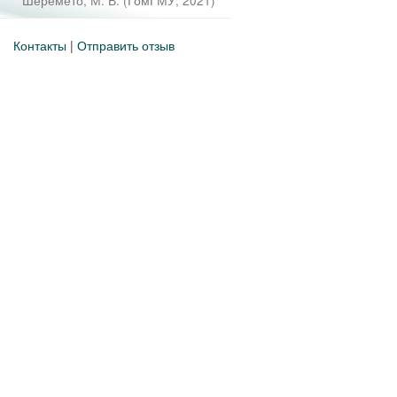
Шеремето, М. В.
(
ГомГМУ
,
2021
)
Контакты
|
Отправить отзыв