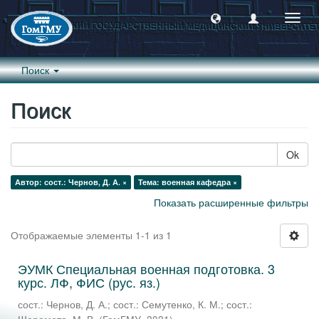
Пере
навиг
Поиск
Поиск
Ok
Автор: сост.: Чернов, Д. А. ×
Тема: военная кафедра ×
Показать расширенные фильтры
Отображаемые элементы 1-1 из 1
ЭУМК Специальная военная подготовка. 3
курс. ЛФ, ФИС (рус. яз.)
сост.: Чернов, Д. А.
;
сост.: Семутенко, К. М.
;
сост.: