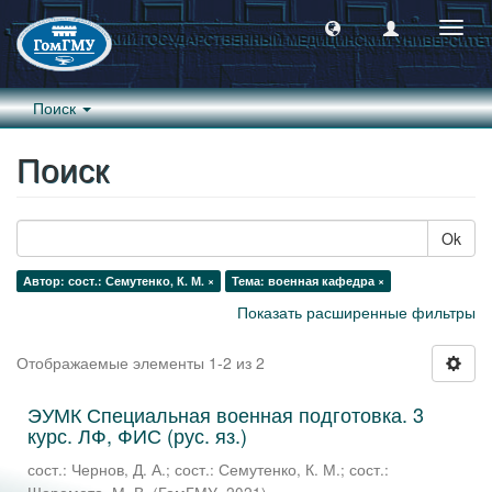
Пере
навиг
Поиск
Поиск
Ok
Автор: сост.: Семутенко, К. М. ×
Тема: военная кафедра ×
Показать расширенные фильтры
Отображаемые элементы 1-2 из 2
ЭУМК Специальная военная подготовка. 3
курс. ЛФ, ФИС (рус. яз.)
сост.: Чернов, Д. А.
;
сост.: Семутенко, К. М.
;
сост.: