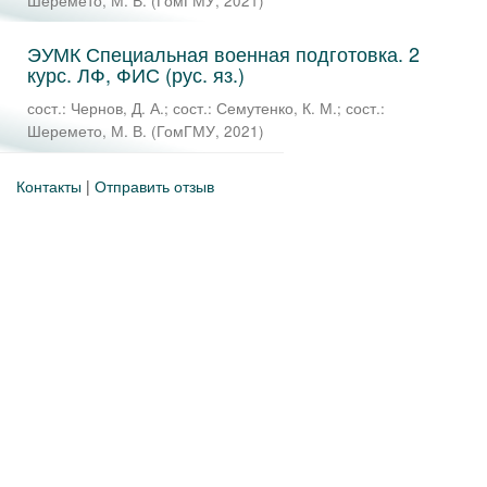
Шеремето, М. В.
(
ГомГМУ
,
2021
)
ЭУМК Специальная военная подготовка. 2
курс. ЛФ, ФИС (рус. яз.)
сост.: Чернов, Д. А.
;
сост.: Семутенко, К. М.
;
сост.:
Шеремето, М. В.
(
ГомГМУ
,
2021
)
Контакты
|
Отправить отзыв