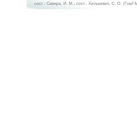
сост.: Сквира, И. М.
;
сост.: Хилькевич, С. О.
(
ГомГ