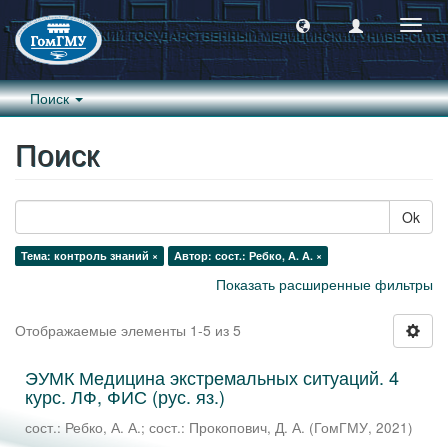
Пере
навиг
Поиск
Поиск
Ok
Тема: контроль знаний ×
Автор: сост.: Ребко, А. А. ×
Показать расширенные фильтры
Отображаемые элементы 1-5 из 5
ЭУМК Медицина экстремальных ситуаций. 4
курс. ЛФ, ФИС (рус. яз.)
сост.: Ребко, А. А.
;
сост.: Прокопович, Д. А.
(
ГомГМУ
,
2021
)