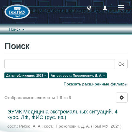
Пере
навиг
Поиск
Поиск
Ok
Дата публикации: 2021 ×
Автор: сост.: Прокопович, Д. А. ×
Показать расширенные фильтры
Отображаемые элементы 1-6 из 6
ЭУМК Медицина экстремальных ситуаций. 4
курс. ЛФ, ФИС (рус. яз.)
сост.: Ребко, А. А.
;
сост.: Прокопович, Д. А.
(
ГомГМУ
,
2021
)