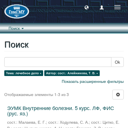
Пере
навиг
Поиск
Поиск
Ok
Тема: лечебное дело ×
Автор: сост.: Алейникова, Т. В. ×
Показать расширенные фильтры
Отображаемые элементы 1-3 из 3
ЭУМК Внутренние болезни. 5 курс. ЛФ, ФИС
(рус. яз.)
сост.: Малаева, Е. Г.
;
сост.: Ходулева, С. А.
;
сост.: Цитко, Е.