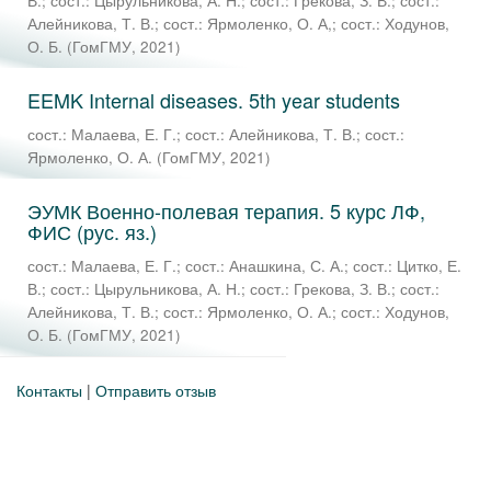
В.
;
сост.: Цырульникова, А. Н.
;
сост.: Грекова, З. В.
;
сост.:
Алейникова, Т. В.
;
сост.: Ярмоленко, О. А,
;
сост.: Ходунов,
О. Б.
(
ГомГМУ
,
2021
)
EEMK Internal diseases. 5th year students
сост.: Малаева, Е. Г.
;
сост.: Алейникова, Т. В.
;
сост.:
Ярмоленко, О. А.
(
ГомГМУ
,
2021
)
ЭУМК Военно-полевая терапия. 5 курс ЛФ,
ФИС (рус. яз.)
сост.: Малаева, Е. Г.
;
сост.: Анашкина, С. А.
;
сост.: Цитко, Е.
В.
;
сост.: Цырульникова, А. Н.
;
сост.: Грекова, З. В.
;
сост.:
Алейникова, Т. В.
;
сост.: Ярмоленко, О. А.
;
сост.: Ходунов,
О. Б.
(
ГомГМУ
,
2021
)
Контакты
|
Отправить отзыв