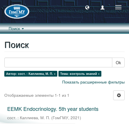
Пере
навиг
Поиск
Поиск
Ok
Автор: сост. : Каплиева, М. П. ×
Тема: контроль знаний ×
Показать расширенные фильтры
Отображаемые элементы 1-1 из 1
EEMK Endocrinology. 5th year students
сост. : Каплиева, М. П.
(
ГомГМУ
,
2021
)