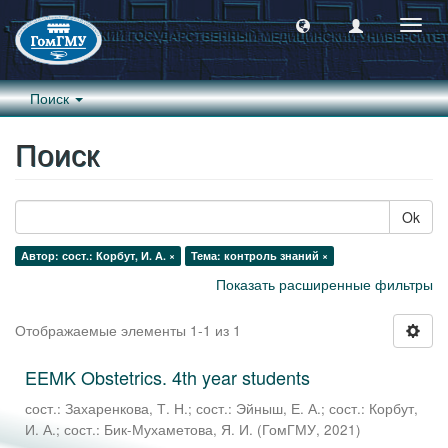
Пере
навиг
Поиск
Поиск
Ok
Автор: сост.: Корбут, И. А. ×
Тема: контроль знаний ×
Показать расширенные фильтры
Отображаемые элементы 1-1 из 1
EEMK Obstetrics. 4th year students
сост.: Захаренкова, Т. Н.
;
сост.: Эйныш, Е. А.
;
сост.: Корбут,
И. А.
;
сост.: Бик-Мухаметова, Я. И.
(
ГомГМУ
,
2021
)