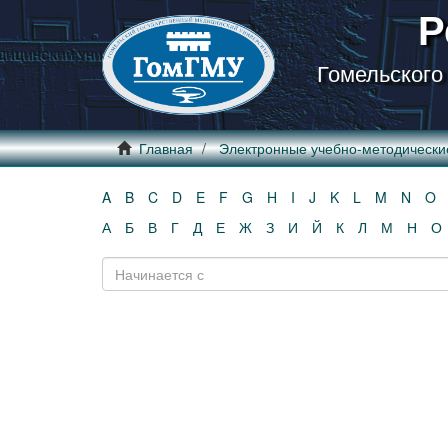
Р
Гомельского
Главная
Электронные учебно-методически
A
B
C
D
E
F
G
H
I
J
K
L
M
N
O
А
Б
В
Г
Д
Е
Ж
З
И
Й
К
Л
М
Н
О