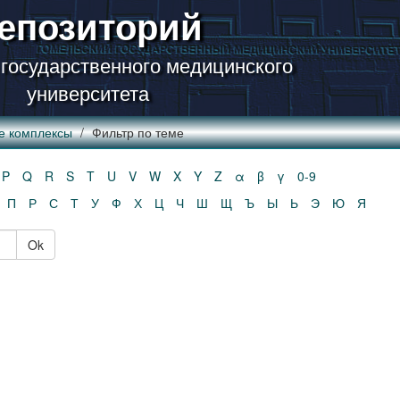
епозиторий
 государственного медицинского
университета
е комплексы
Фильтр по теме
P
Q
R
S
T
U
V
W
X
Y
Z
α
β
γ
0-9
П
Р
С
Т
У
Ф
Х
Ц
Ч
Ш
Щ
Ъ
Ы
Ь
Э
Ю
Я
Ok