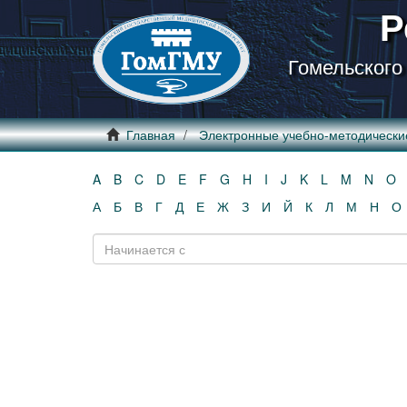
Р
Гомельского
Главная
Электронные учебно-методически
A
B
C
D
E
F
G
H
I
J
K
L
M
N
O
А
Б
В
Г
Д
Е
Ж
З
И
Й
К
Л
М
Н
О