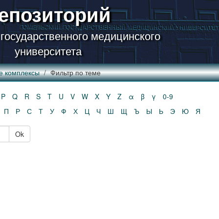
епозиторий
 государственного медицинского
университета
е комплексы
Фильтр по теме
P
Q
R
S
T
U
V
W
X
Y
Z
α
β
γ
0-9
П
Р
С
Т
У
Ф
Х
Ц
Ч
Ш
Щ
Ъ
Ы
Ь
Э
Ю
Я
Ok