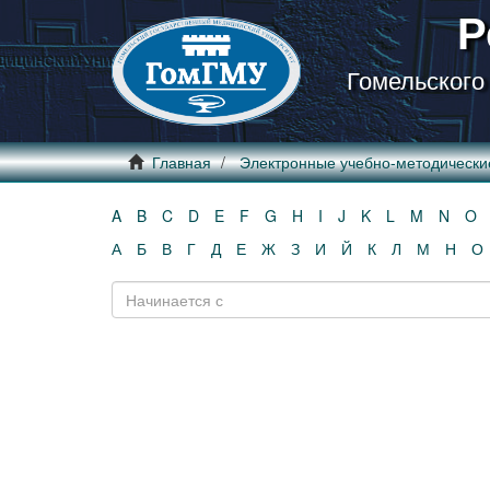
Р
Гомельского
Главная
Электронные учебно-методически
A
B
C
D
E
F
G
H
I
J
K
L
M
N
O
А
Б
В
Г
Д
Е
Ж
З
И
Й
К
Л
М
Н
О