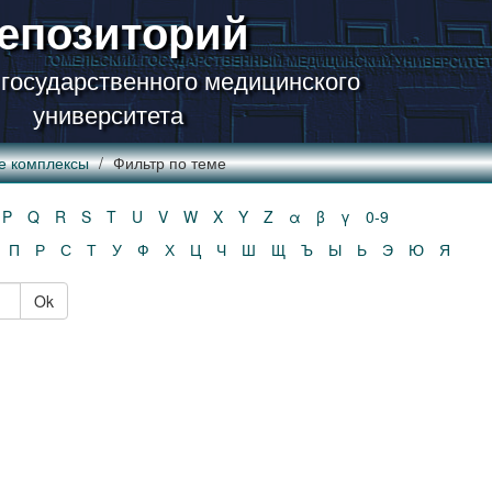
епозиторий
 государственного медицинского
университета
е комплексы
Фильтр по теме
P
Q
R
S
T
U
V
W
X
Y
Z
α
β
γ
0-9
П
Р
С
Т
У
Ф
Х
Ц
Ч
Ш
Щ
Ъ
Ы
Ь
Э
Ю
Я
Ok