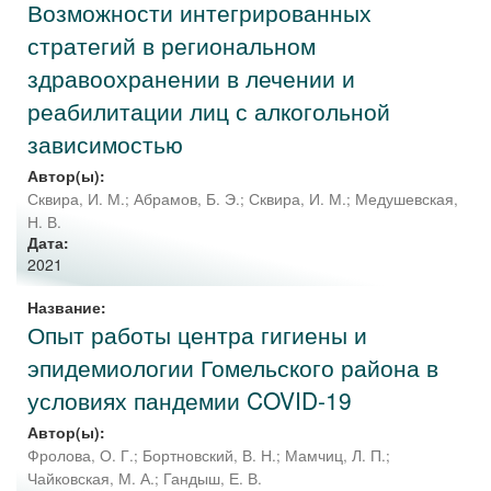
Возможности интегрированных
стратегий в региональном
здравоохранении в лечении и
реабилитации лиц с алкогольной
зависимостью
Автор(ы):
Сквира, И. М.
;
Абрамов, Б. Э.
;
Сквира, И. М.
;
Медушевская,
Н. В.
Дата:
2021
Название:
Опыт работы центра гигиены и
эпидемиологии Гомельского района в
условиях пандемии COVID-19
Автор(ы):
Фролова, О. Г.
;
Бортновский, В. Н.
;
Мамчиц, Л. П.
;
Чайковская, М. А.
;
Гандыш, Е. В.