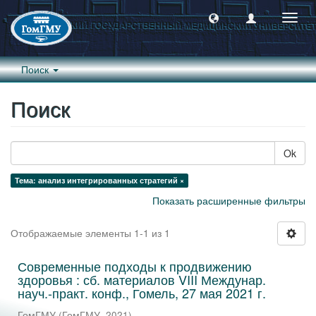
Пере
навиг
Поиск
Поиск
Ok
Тема: анализ интегрированных стратегий ×
Показать расширенные фильтры
Отображаемые элементы 1-1 из 1
Современные подходы к продвижению
здоровья : сб. материалов VIII Междунар.
науч.-практ. конф., Гомель, 27 мая 2021 г.
ГомГМУ
(
ГомГМУ
,
2021
)