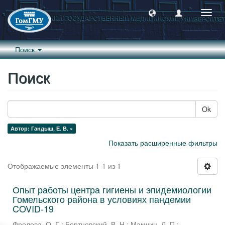
Пере
навиг
Поиск
Поиск
Ok
Автор: Гандыш, Е. В. ×
Показать расширенные фильтры
Отображаемые элементы 1-1 из 1
Опыт работы центра гигиены и эпидемиологии
Гомельского района в условиях пандемии
COVID-19
Фролова, О. Г.
;
Бортновский, В. Н.
;
Мамчиц, Л. П.
;