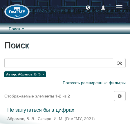
Пере
навиг
Поиск
Поиск
Ok
Автор: Абрамов, Б. Э. ×
Показать расширенные фильтры
Отображаемые элементы 1-2 из 2
Не запутаться бы в цифрах
Абрамов, Б. Э.
;
Сквира, И. М.
(
ГомГМУ
,
2021
)