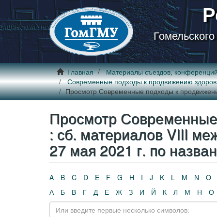
Р
Гомельского
Главная
Материалы съездов, конференци
Современные подходы к продвижению здоровья :
Просмотр Современные подходы к продвижению з
Просмотр Современные 
: сб. материалов VIII ме
27 мая 2021 г. по назва
A
B
C
D
E
F
G
H
I
J
K
L
M
N
O
А
Б
В
Г
Д
Е
Ж
З
И
Й
К
Л
М
Н
О