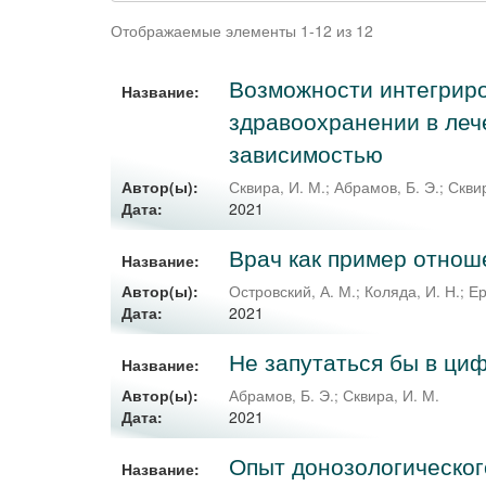
Отображаемые элементы 1-12 из 12
Возможности интегриро
Название:
здравоохранении в леч
зависимостью
Автор(ы):
Сквира, И. М.
;
Абрамов, Б. Э.
;
Сквир
2021
Дата:
Врач как пример отнош
Название:
Автор(ы):
Островский, А. М.
;
Коляда, И. Н.
;
Ер
2021
Дата:
Не запутаться бы в ци
Название:
Автор(ы):
Абрамов, Б. Э.
;
Сквира, И. М.
2021
Дата:
Опыт донозологическог
Название: