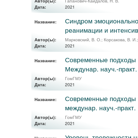
Автор(ы):
Гапанович-Кайдалов, Н. В.
2021
Дата:
Синдром эмоциональног
Название:
реанимации и интенси
Автор(ы):
Марковский, В. О.
;
Корсакова, В. И.
2021
Дата:
Современные подходы к
Название:
Междунар. науч.-практ. 
Автор(ы):
ГомГМУ
2021
Дата:
Современные подходы к
Название:
междунар. науч.-практ.
Автор(ы):
ГомГМУ
2021
Дата:
Уровень тревожности н