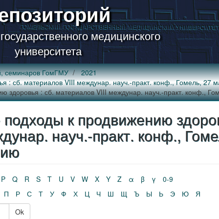
епозиторий
 государственного медицинского
университета
й, семинаров ГомГМУ
2021
 сб. материалов VIII междунар. науч.-практ. конф., Гомель, 27 ма
доровья : сб. материалов VIII междунар. науч.-практ. конф., Гом
подходы к продвижению здоро
ждунар. науч.-практ. конф., Гоме
нию
P
Q
R
S
T
U
V
W
X
Y
Z
α
β
γ
0-9
П
Р
С
Т
У
Ф
Х
Ц
Ч
Ш
Щ
Ъ
Ы
Ь
Э
Ю
Я
Ok