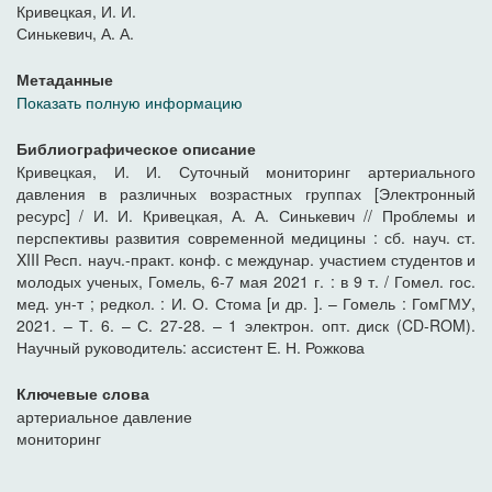
Кривецкая, И. И.
Синькевич, А. А.
Метаданные
Показать полную информацию
Библиографическое описание
Кривецкая, И. И. Суточный мониторинг артериального
давления в различных возрастных группах [Электронный
ресурс] / И. И. Кривецкая, А. А. Синькевич // Проблемы и
перспективы развития современной медицины : сб. науч. ст.
XIII Респ. науч.-практ. конф. с междунар. участием студентов и
молодых ученых, Гомель, 6-7 мая 2021 г. : в 9 т. / Гомел. гос.
мед. ун-т ; редкол. : И. О. Стома [и др. ]. – Гомель : ГомГМУ,
2021. – Т. 6. – С. 27-28. – 1 электрон. опт. диск (CD-ROM).
Научный руководитель: ассистент Е. Н. Рожкова
Ключевые слова
артериальное давление
мониторинг