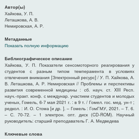
Автор(ы)
Хайкова, У. П.
Леташкова, А. В.
Немировская, А. Р.
Метаданные
Показать полную информацию
Библиографическое описание
Хайкова, У. П. Показатели сенсомоторного реагирования у
студентов с разным типом темперамента в условиях
отвлечения внимания [Электронный ресурс] / У. П. Хайкова, А.
В. Леташкова, А. Р. Немировская // Проблемы и перспективы
развития современной медицины : сб. науч. ст. XIII Респ.
науч.-практ. конф. с междунар. участием студентов и молодых
ученых, Гомель, 6-7 мая 2021 г. : в 9 т. / Гомел. гос. мед. ун-т ;
редкол. : И. О. Стома [и др. ]. – Гомель : ГомГМУ, 2021. – Т. 6.
– С. 70-72. – 1 электрон. опт. диск (CD-ROM). Научный
руководитель: старший преподаватель Г. А. Медведева
Ключевые слова