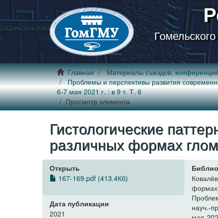
Р
Гомельского
Главная
Материалы съездов, конференци
Проблемы и перспективы развития современной 
6-7 мая 2021 г. : в 9 т. Т. 6
Просмотр элемента
Гистологические паттер
различных формах гло
Открыть
Библио
167-169.pdf (413.4Кб)
Ковалёв
формах 
Проблем
Дата публикации
науч.-п
2021
мая 2021