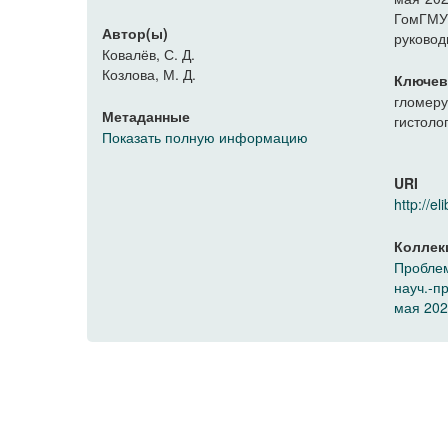
ГомГМУ,
Автор(ы)
руковод
Ковалёв, С. Д.
Козлова, М. Д.
Ключев
гломер
Метаданные
гистоло
Показать полную информацию
URI
http://
Коллек
Проблем
науч.-п
мая 2021