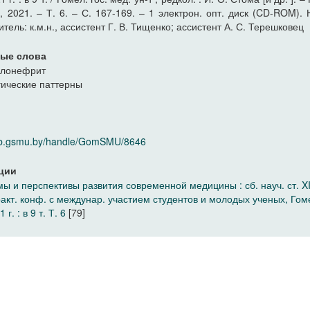
 2021. – Т. 6. – С. 167-169. – 1 электрон. опт. диск (CD-ROM).
итель: к.м.н., ассистент Г. В. Тищенко; ассистент А. С. Терешковец
ые слова
улонефрит
гические паттерны
elib.gsmu.by/handle/GomSMU/8646
ции
ы и перспективы развития современной медицины : сб. науч. ст. XII
ракт. конф. с междунар. участием студентов и молодых ученых, Гом
 г. : в 9 т. Т. 6
[79]