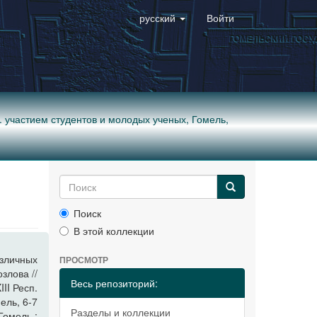
русский
Войти
р. участием студентов и молодых ученых, Гомель,
Поиск
В этой коллекции
азличных
ПРОСМОТР
злова //
Весь репозиторий:
II Респ.
ель, 6-7
Разделы и коллекции
 Гомель :