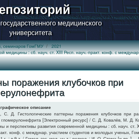
епозиторий
 государственного медицинского
университета
й, семинаров ГомГМУ
2021
медицины : сб. науч. ст. XIII Респ. науч.-практ. конф. с междуна
ны поражения клубочков при
мерулонефрита
графическое описание
, С. Д. Гистологические паттерны поражения клубочков при р
гломерулонефрита [Электронный ресурс] / С. Д. Ковалёв, М. Д. Ко
ы и перспективы развития современной медицины : сб. науч. ст. XI
ракт. конф. с междунар. участием студентов и молодых ученых, Гом
 г. : в 9 т. / Гомел. гос. мед. ун-т ; редкол. : И. О. Стома [и др. ]. –