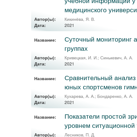
учебной информации у 
медицинского универси
Автор(ы):
Кикинёва, Я. В.
2021
Дата:
Суточный мониторинг а
Название:
группах
Автор(ы):
Кривецкая, И. И.
;
Синькевич, А. А.
2021
Дата:
Сравнительный анализ 
Название:
юных спортсменов гимн
Автор(ы):
Кухарева, А. А.
;
Бондаренко, А. А.
2021
Дата:
Показатели простой зр
Название:
уровнем ситуационной
Автор(ы):
Лесников, П. Д.