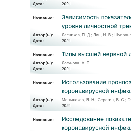
2021
Дата:
Зависимость показател
Название:
уровня личностной тре
Автор(ы):
Лесников, П. Д.
;
Лин, Н. В.
;
Шупранов
2021
Дата:
Типы высшей нервной д
Название:
Автор(ы):
Логунова, А. П.
2021
Дата:
Использование пронпоз
Название:
коронавирусной инфек
Автор(ы):
Меньшаков, Я. Н.
;
Серегин, В. С.
;
Г
2021
Дата:
Исследование показате
Название:
коронавирусной инфек