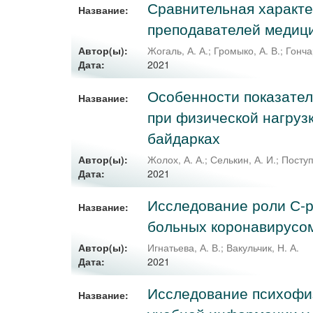
Сравнительная характе
Название:
преподавателей медици
Автор(ы):
Жогаль, А. А.
;
Громыко, А. В.
;
Гонча
2021
Дата:
Особенности показател
Название:
при физической нагруз
байдарках
Автор(ы):
Жолох, А. А.
;
Селькин, А. И.
;
Поступ
2021
Дата:
Исследование роли С-р
Название:
больных коронавирусо
Автор(ы):
Игнатьева, А. В.
;
Вакульчик, Н. А.
2021
Дата:
Исследование психофи
Название: