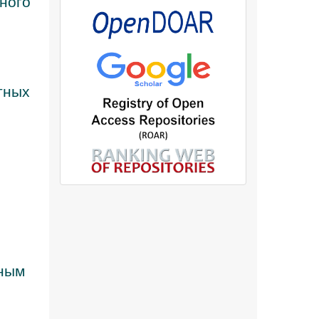
ного
тных
зным