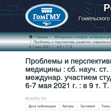
Р
Гомельского
Главная
Материалы съездов, конференци
Проблемы и перспективы развития современной 
6-7 мая 2021 г. : в 9 т. Т. 6
Проблемы и перспектив
медицины : сб. науч. ст. 
междунар. участием сту
6-7 мая 2021 г. : в 9 т. Т.
ИСКАТЬ ПО
Дата публикации
Авторы
Заглавия
Темы