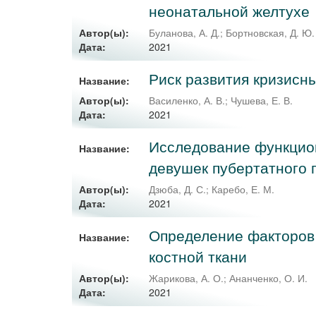
неонатальной желтухе
Автор(ы):
Буланова, А. Д.
;
Бортновская, Д. Ю.
2021
Дата:
Риск развития кризисн
Название:
Автор(ы):
Василенко, А. В.
;
Чушева, Е. В.
2021
Дата:
Исследование функцио
Название:
девушек пубертатного
Автор(ы):
Дзюба, Д. С.
;
Каребо, Е. М.
2021
Дата:
Определение факторов 
Название:
костной ткани
Автор(ы):
Жарикова, А. О.
;
Ананченко, О. И.
2021
Дата: