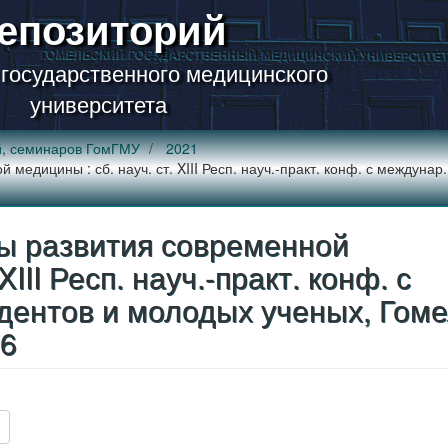
епозиторий
 государственного медицинского
университета
й, семинаров ГомГМУ
2021
медицины : сб. науч. ст. XIII Респ. науч.-практ. конф. с междунар
ы развития современной
XIII Респ. науч.-практ. конф. с
дентов и молодых ученых, Гоме
 6