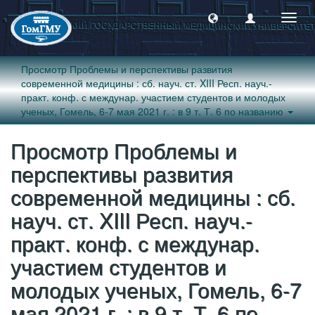
Пере
навиг
Просмотр Проблемы и перспективы развития
современной медицины : сб. науч. ст. XIII Респ. науч.-
практ. конф. с междунар. участием студентов и молодых
ученых, Гомель, 6-7 мая 2021 г. : в 9 т. Т. 6 по названию
Просмотр Проблемы и
перспективы развития
современной медицины : сб.
науч. ст. XIII Респ. науч.-
практ. конф. с междунар.
участием студентов и
молодых ученых, Гомель, 6-7
мая 2021 г. : в 9 т. Т. 6 по