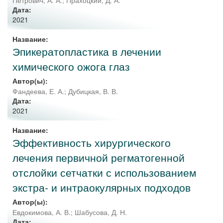
Петрович, А. А.
;
Прахоцкий, Д. А.
Дата:
2021
Название:
Эпикератопластика в лечении
химического ожога глаз
Автор(ы):
Фандеева, Е. А.
;
Дубицкая, В. В.
Дата:
2021
Название:
Эффективность хирургического
лечения первичной регматогенной
отслойки сетчатки с использованием
экстра- и интраокулярных подходов
Автор(ы):
Евдокимова, А. В.
;
Шабусова, Д. Н.
Дата: