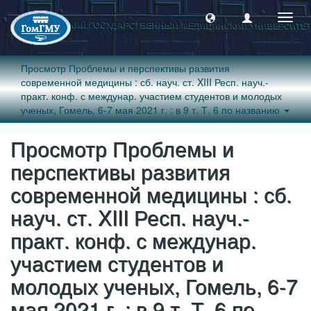
Пере
навиг
Просмотр Проблемы и перспективы развития
современной медицины : сб. науч. ст. XIII Респ. науч.-
практ. конф. с междунар. участием студентов и молодых
ученых, Гомель, 6-7 мая 2021 г. : в 9 т. Т. 6 по названию
Просмотр Проблемы и
перспективы развития
современной медицины : сб.
науч. ст. XIII Респ. науч.-
практ. конф. с междунар.
участием студентов и
молодых ученых, Гомель, 6-7
мая 2021 г. : в 9 т. Т. 6 по