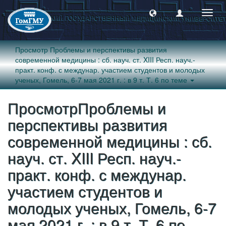
Пере
навиг
Просмотр Проблемы и перспективы развития
современной медицины : сб. науч. ст. XIII Респ. науч.-
практ. конф. с междунар. участием студентов и молодых
ученых, Гомель, 6-7 мая 2021 г. : в 9 т. Т. 6 по теме
ПросмотрПроблемы и
перспективы развития
современной медицины : сб.
науч. ст. XIII Респ. науч.-
практ. конф. с междунар.
участием студентов и
молодых ученых, Гомель, 6-7
мая 2021 г. : в 9 т. Т. 6 по