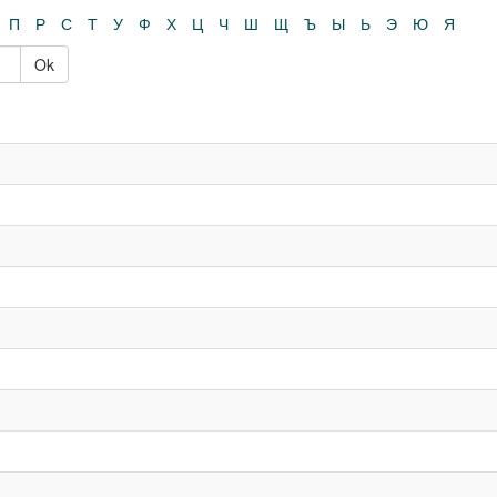
П
Р
С
Т
У
Ф
Х
Ц
Ч
Ш
Щ
Ъ
Ы
Ь
Э
Ю
Я
Ok