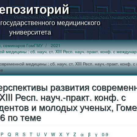
епозиторий
 государственного медицинского
университета
й, семинаров ГомГМУ
2021
медицины : сб. науч. ст. XIII Респ. науч.-практ. конф. с междуна
ременной медицины : сб. науч. ст. XIII Респ. науч.-практ. конф. 
ме
рспективы развития современ
XIII Респ. науч.-практ. конф. с
дентов и молодых ученых, Гоме
. 6 по теме
P
Q
R
S
T
U
V
W
X
Y
Z
α
β
γ
0-9