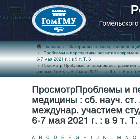
Р
Гомельского
Главная
Материалы съездов, конференци
Проблемы и перспективы развития современной 
6-7 мая 2021 г. : в 9 т. Т. 6
Просмотр Проблемы и перспективы развития сов
ученых, Гомель, 6-7 мая 2021 г. : в 9 т. Т. 6 по те
ПросмотрПроблемы и пе
медицины : сб. науч. ст. 
междунар. участием сту
6-7 мая 2021 г. : в 9 т. Т
A
B
C
D
E
F
G
H
I
J
K
L
M
N
O