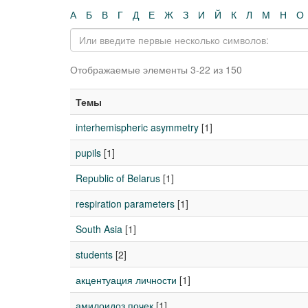
А
Б
В
Г
Д
Е
Ж
З
И
Й
К
Л
М
Н
О
Отображаемые элементы 3-22 из 150
Темы
interhemispheric asymmetry
[1]
pupils
[1]
Republic of Belarus
[1]
respiration parameters
[1]
South Asia
[1]
students
[2]
акцентуация личности
[1]
амилоидоз почек
[1]