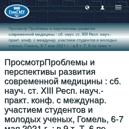
Пере
навиг
Просмотр Проблемы и перспективы развития
современной медицины : сб. науч. ст. XIII Респ. науч.-
практ. конф. с междунар. участием студентов и молодых
ученых, Гомель, 6-7 мая 2021 г. : в 9 т. Т. 6 по теме
ПросмотрПроблемы и
перспективы развития
современной медицины : сб.
науч. ст. XIII Респ. науч.-
практ. конф. с междунар.
участием студентов и
молодых ученых, Гомель, 6-7
мая 2021 г. : в 9 т. Т. 6 по