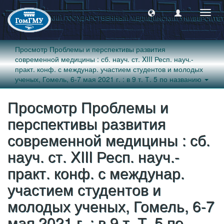
Пере
навиг
Просмотр Проблемы и перспективы развития
современной медицины : сб. науч. ст. XIII Респ. науч.-
практ. конф. с междунар. участием студентов и молодых
ученых, Гомель, 6-7 мая 2021 г. : в 9 т. Т. 5 по названию
Просмотр Проблемы и
перспективы развития
современной медицины : сб.
науч. ст. XIII Респ. науч.-
практ. конф. с междунар.
участием студентов и
молодых ученых, Гомель, 6-7
мая 2021 г. : в 9 т. Т. 5 по