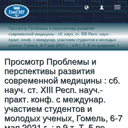
Пере
навиг
Просмотр Проблемы и перспективы развития
современной медицины : сб. науч. ст. XIII Респ. науч.-
практ. конф. с междунар. участием студентов и молодых
ученых, Гомель, 6-7 мая 2021 г. : в 9 т. Т. 5 по названию
Просмотр Проблемы и
перспективы развития
современной медицины : сб.
науч. ст. XIII Респ. науч.-
практ. конф. с междунар.
участием студентов и
молодых ученых, Гомель, 6-7
мая 2021 г. : в 9 т. Т. 5 по