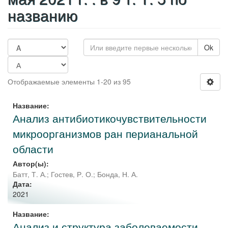
названию
Ok
Отображаемые элементы 1-20 из 95
Название:
Анализ антибиотикочувствительности
микроорганизмов ран перианальной
области
Автор(ы):
Батт, Т. А.
;
Гостев, Р. О.
;
Бонда, Н. А.
Дата:
2021
Название:
Анализ и структура заболеваемости,