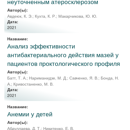
неуточненным атеросклерозом
Автор(ы):
Авдеюк, К. Э.
;
Кухта, К. Р.
;
Макарчикова, Ю. Ю.
Дата:
2021
Название:
Анализ эффективности
антибактериального действия мазей у
пациентов проктологического профиля
Автор(ы):
Батт, Т. А.
;
Нариманидзе, М. Д.
;
Савченко, Я. В.
;
Бонда, Н.
А.
;
Кривостаненко, М. В.
Дата:
2021
Название:
Анемии у детей
Автор(ы):
Абдуллаева, Д. Т.
;
Никитенко, Е. В.