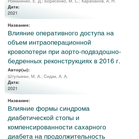
Романенко, Е. Д.
;
Борисенко, М. С.
;
Карабанов, А. Н.
Дата:
2021
Название:
Влияние оперативного доступа на
объем интраоперационной
кровопотери при аорто-подвздошно-
бедренных реконструкциях в 2016 г.
Автор(ы):
Штульман, М. А.
;
Сидак, А. А.
Дата:
2021
Название:
Влияние формы синдрома
диабетической стопы и
компенсированности сахарного
диабета на продолжительность