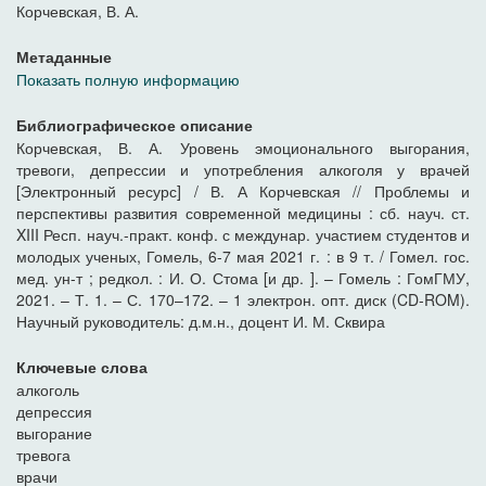
Корчевская, В. А.
Метаданные
Показать полную информацию
Библиографическое описание
Корчевская, В. А. Уровень эмоционального выгорания,
тревоги, депрессии и употребления алкоголя у врачей
[Электронный ресурс] / В. А Корчевская // Проблемы и
перспективы развития современной медицины : сб. науч. ст.
XIII Респ. науч.-практ. конф. с междунар. участием студентов и
молодых ученых, Гомель, 6-7 мая 2021 г. : в 9 т. / Гомел. гос.
мед. ун-т ; редкол. : И. О. Стома [и др. ]. – Гомель : ГомГМУ,
2021. – Т. 1. – С. 170–172. – 1 электрон. опт. диск (CD-ROM).
Научный руководитель: д.м.н., доцент И. М. Сквира
Ключевые слова
алкоголь
депрессия
выгорание
тревога
врачи