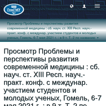
Пере
навиг
Просмотр Проблемы и перспективы развития
современной медицины : сб. науч. ст. XIII Респ. науч.-
практ. конф. с междунар. участием студентов и молодых
ученых, Гомель, 6-7 мая 2021 г. : в 9 т. Т. 2 по названию
Просмотр Проблемы и
перспективы развития
современной медицины : сб.
науч. ст. XIII Респ. науч.-
практ. конф. с междунар.
участием студентов и
молодых ученых, Гомель, 6-7
мая 2021 г. : в 9 т. Т. 2 по