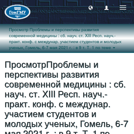
Пере
навиг
Просмотр Проблемы и перспективы развития
современной медицины : сб. науч. ст. XIII Респ. науч.-
практ. конф. с междунар. участием студентов и молодых
ученых, Гомель, 6-7 мая 2021 г. : в 9 т. Т. 1 по теме
ПросмотрПроблемы и
перспективы развития
современной медицины : сб.
науч. ст. XIII Респ. науч.-
практ. конф. с междунар.
участием студентов и
молодых ученых, Гомель, 6-7
мая 2021 г. : в 9 т. Т. 1 по