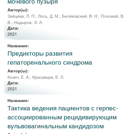
мочевого пузыря
Автор(ы):
Зайцева, Л. П.
;
Лось, Д. М.
;
Беляковский, В. Н.
;
Похожай, В.
В.
;
Надыров, Э. А.
Дата:
2021
Название:
Предикторы развития
гепаторенального синдрома
Автор(ы):
Козич, Е. А.
;
Красавцев, Е. Л.
Дата:
2021
Название:
Тактика ведения пациентов с герпес-
ассоциированным рецидивирующим
вульвовагинальным кандидозом