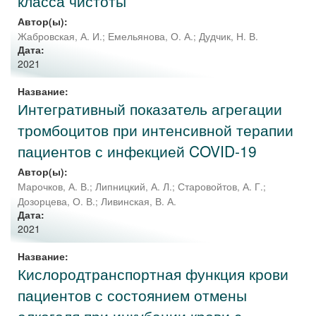
класса чистоты
Автор(ы):
Жабровская, А. И.
;
Емельянова, О. А.
;
Дудчик, Н. В.
Дата:
2021
Название:
Интегративный показатель агрегации
тромбоцитов при интенсивной терапии
пациентов с инфекцией COVID-19
Автор(ы):
Марочков, А. В.
;
Липницкий, А. Л.
;
Старовойтов, А. Г.
;
Дозорцева, О. В.
;
Ливинская, В. А.
Дата:
2021
Название:
Кислородтранспортная функция крови
пациентов с состоянием отмены