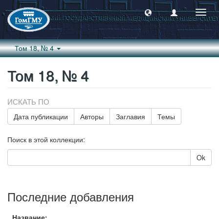
Пере
навиг
Том 18, № 4
Том 18, № 4
ИСКАТЬ ПО
Дата публикации
Авторы
Заглавия
Темы
Поиск в этой коллекции:
Ok
Последние добавления
Название: