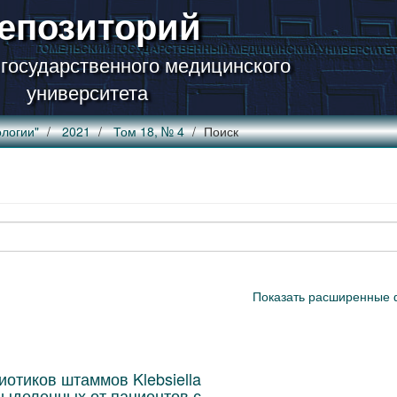
епозиторий
 государственного медицинского
университета
логии"
2021
Том 18, № 4
Поиск
Показать расширенные 
отиков штаммов Klebsiella
 выделенных от пациентов с