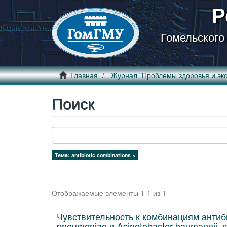
Р
Гомельского
Главная
Журнал "Проблемы здоровья и эко
Поиск
Тема: antibiotic combinations ×
Отображаемые элементы 1-1 из 1
Чувствительность к комбинациям антиби
pneumoniae и Acinetobacter baumannii,