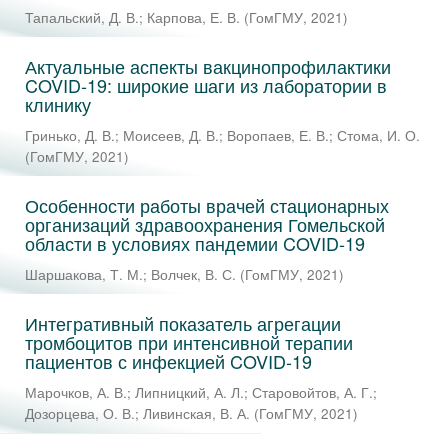
Тапальский, Д. В.
;
Карпова, Е. В.
(
ГомГМУ
,
2021
)
Актуальные аспекты вакцинопрофилактики
COVID-19: широкие шаги из лаборатории в
клинику
Гринько, Д. В.
;
Моисеев, Д. В.
;
Воропаев, Е. В.
;
Стома, И. О.
(
ГомГМУ
,
2021
)
Особенности работы врачей стационарных
организаций здравоохранения Гомельской
области в условиях пандемии COVID-19
Шаршакова, Т. М.
;
Волчек, В. С.
(
ГомГМУ
,
2021
)
Интегративный показатель агрегации
тромбоцитов при интенсивной терапии
пациентов с инфекцией COVID-19
Марочков, А. В.
;
Липницкий, А. Л.
;
Старовойтов, А. Г.
;
Дозорцева, О. В.
;
Ливинская, В. А.
(
ГомГМУ
,
2021
)