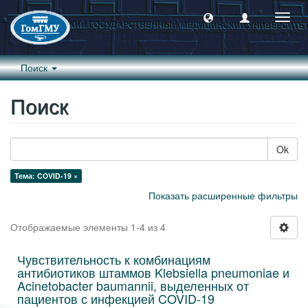
Пере
навиг
Поиск
Поиск
Ok
Тема: COVID-19 ×
Показать расширенные фильтры
Отображаемые элементы 1-4 из 4
Чувствительность к комбинациям
антибиотиков штаммов Klebsiella pneumoniae и
Acinetobacter baumannii, выделенных от
пациентов с инфекцией COVID-19