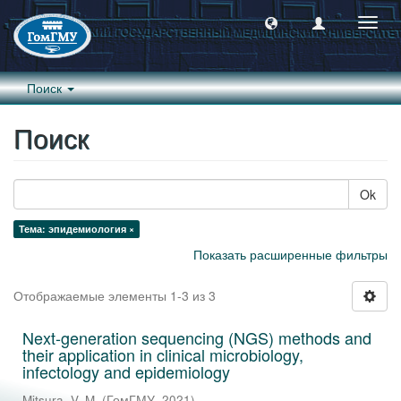
Пере
навиг
Поиск
Поиск
Ok
Тема: эпидемиология ×
Показать расширенные фильтры
Отображаемые элементы 1-3 из 3
Next-generation sequencing (NGS) methods and
their application in clinical microbiology,
infectology and epidemiology
Mitsura, V. M.
(
ГомГМУ
,
2021
)