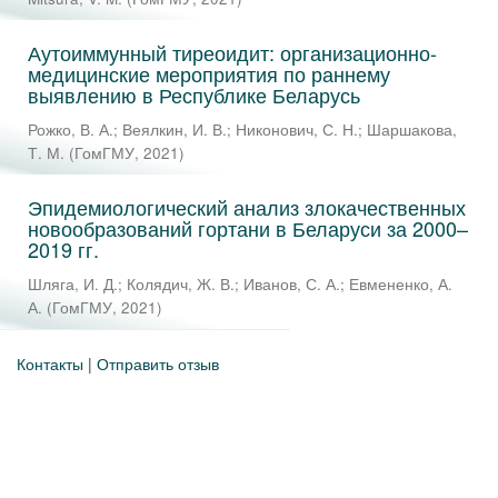
Аутоиммунный тиреоидит: организационно-
медицинские мероприятия по раннему
выявлению в Республике Беларусь
Рожко, В. А.
;
Веялкин, И. В.
;
Никонович, С. Н.
;
Шаршакова,
Т. М.
(
ГомГМУ
,
2021
)
Эпидемиологический анализ злокачественных
новообразований гортани в Беларуси за 2000–
2019 гг.
Шляга, И. Д.
;
Колядич, Ж. В.
;
Иванов, С. А.
;
Евмененко, А.
А.
(
ГомГМУ
,
2021
)
Контакты
|
Отправить отзыв