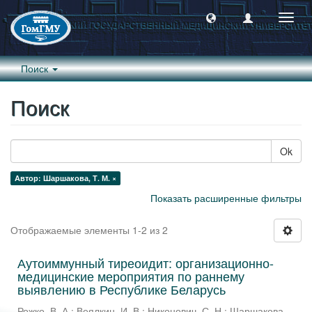
Пере
навиг
Поиск
Поиск
Ok
Автор: Шаршакова, Т. М. ×
Показать расширенные фильтры
Отображаемые элементы 1-2 из 2
Аутоиммунный тиреоидит: организационно-
медицинские мероприятия по раннему
выявлению в Республике Беларусь
Рожко, В. А.
;
Веялкин, И. В.
;
Никонович, С. Н.
;
Шаршакова,