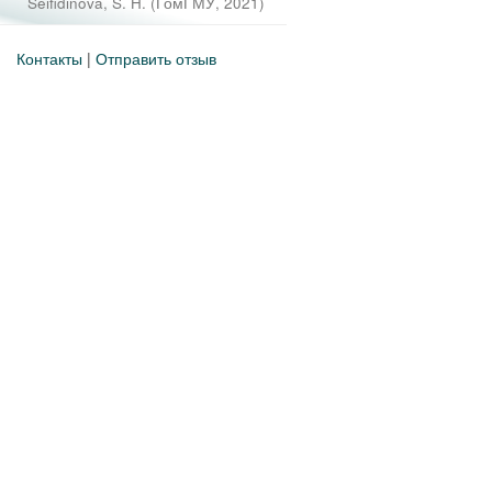
Seifidinova, S. H.
(
ГомГМУ
,
2021
)
Контакты
|
Отправить отзыв