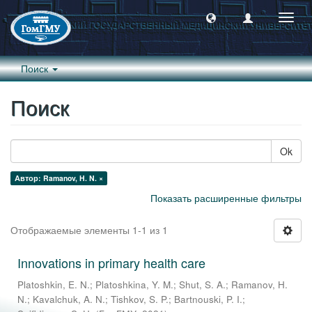
Пере
навиг
Поиск
Поиск
Ok
Автор: Ramanov, H. N. ×
Показать расширенные фильтры
Отображаемые элементы 1-1 из 1
Innovations in primary health care
Platoshkin, E. N.
;
Platoshkina, Y. M.
;
Shut, S. A.
;
Ramanov, H.
N.
;
Kavalchuk, A. N.
;
Tishkov, S. P.
;
Bartnouski, P. I.
;