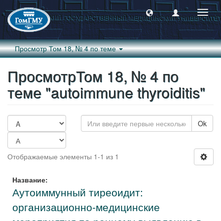
Пере
навиг
Просмотр Том 18, № 4 по теме
ПросмотрТом 18, № 4 по
теме "autoimmune thyroiditis"
Ok
Отображаемые элементы 1-1 из 1
Название:
Аутоиммунный тиреоидит:
организационно-медицинские